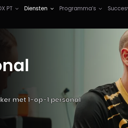
OX PT
Diensten
Programma’s
Succes
onal
eker met 1-op-1 personal