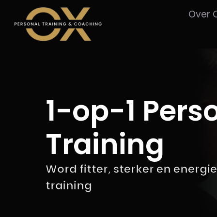
Ga
Over 
naar
inhoud
1-op-1 Pers
Training
Word fitter, sterker en energi
training