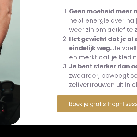
Geen moeheid meer aa
hebt energie over na je
weer zin om actief te zi
Het gewicht dat je al z
eindelijk weg.
Je voelt
en merkt dat je kleding
Je bent sterker dan oo
zwaarder, beweegt soe
zelfvertrouwen uit in el
Boek je gratis 1-op-1 ses