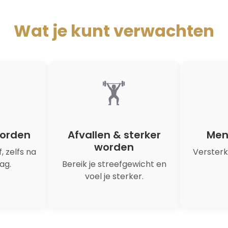
Wat je kunt verwachten
🏋️
worden
Afvallen & sterker
Men
worden
f, zelfs na
Versterk
ag.
Bereik je streefgewicht en
voel je sterker.