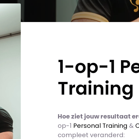
1-op-1 P
Training 
Hoe ziet jouw resultaat er
op-1
Personal Training
&
C
compleet veranderd: