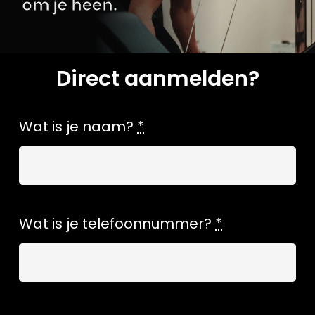
om je heen.
Zoeken
naar:
Direct aanmelden?
Wat is je naam?
*
Wat is je telefoonnummer?
*